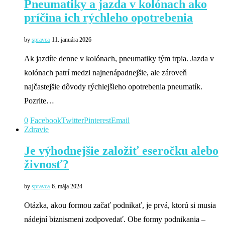
Pneumatiky a jazda v kolónach ako
príčina ich rýchleho opotrebenia
by
spravca
11. januára 2026
Ak jazdíte denne v kolónach, pneumatiky tým trpia. Jazda v
kolónach patrí medzi najnenápadnejšie, ale zároveň
najčastejšie dôvody rýchlejšieho opotrebenia pneumatík.
Pozrite…
0
Facebook
Twitter
Pinterest
Email
Zdravie
Je výhodnejšie založiť eseročku alebo
živnosť?
by
spravca
6. mája 2024
Otázka, akou formou začať podnikať, je prvá, ktorú si musia
nádejní biznismeni zodpovedať. Obe formy podnikania –