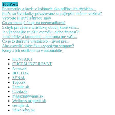
Top Posts
Pneumatiky a jazda v kolónach ako príčina ich rýchleho...
Prečo sú štvorkolky považované za najlepšie terénne vozidlá?
Vytvorte si letnú záhradu snov
Čo znamenajú údaje na pneumatikách?
5 chýb pri výbere turistickej obuvi, ktoré vám...
Je výhodnejšie založiť eseročku alebo živnosť?
Jarné búrky a krupobitie – pohroma pre vaše...
Čo je to duševné vlastníctvo – úvod pre...
Ako osvetliť obývačku s vysokým stropom?
Kuny a ich usídlenie sa v automobile
KONTAKT
CHCEM INZEROVAŤ
News.sk
BOLD.sk
SEN.sk
Top5.sk
Familia.sk
Gazda.sk
magazinbyvanie.sk
Wellness magazín.sk
cestujte.sk
Šálka kávy.sk