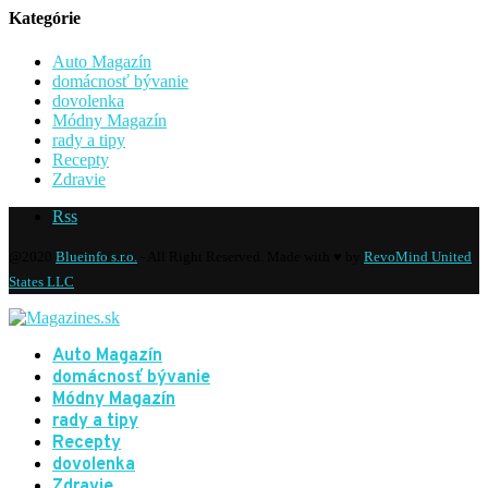
Kategórie
Auto Magazín
domácnosť bývanie
dovolenka
Módny Magazín
rady a tipy
Recepty
Zdravie
Rss
@2020
Blueinfo s.r.o.
- All Right Reserved. Made with ♥ by
RevoMind United
States LLC
Auto Magazín
domácnosť bývanie
Módny Magazín
rady a tipy
Recepty
dovolenka
Zdravie