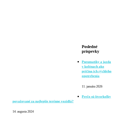
Posledné
príspevky
Pneumatiky a jazda
v kolónach ako
príčina ich rýchleho
opotrebenia
11. januára 2026
Prečo sú štvorkolky
považované za najlepšie terénne vozidlá?
14. augusta 2024