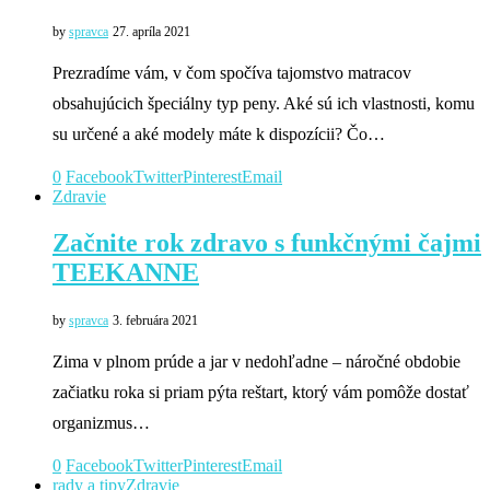
by
spravca
27. apríla 2021
Prezradíme vám, v čom spočíva tajomstvo matracov
obsahujúcich špeciálny typ peny. Aké sú ich vlastnosti, komu
su určené a aké modely máte k dispozícii? Čo…
0
Facebook
Twitter
Pinterest
Email
Zdravie
Začnite rok zdravo s funkčnými čajmi
TEEKANNE
by
spravca
3. februára 2021
Zima v plnom prúde a jar v nedohľadne – náročné obdobie
začiatku roka si priam pýta reštart, ktorý vám pomôže dostať
organizmus…
0
Facebook
Twitter
Pinterest
Email
rady a tipy
Zdravie