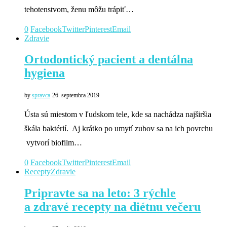
tehotenstvom, ženu môžu trápiť…
0
Facebook
Twitter
Pinterest
Email
Zdravie
Ortodontický pacient a dentálna
hygiena
by
spravca
26. septembra 2019
Ústa sú miestom v ľudskom tele, kde sa nachádza najširšia
škála baktérií. Aj krátko po umytí zubov sa na ich povrchu
vytvorí biofilm…
0
Facebook
Twitter
Pinterest
Email
Recepty
Zdravie
Pripravte sa na leto: 3 rýchle
a zdravé recepty na diétnu večeru