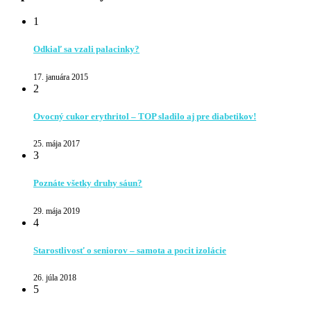
1
Odkiaľ sa vzali palacinky?
17. januára 2015
2
Ovocný cukor erythritol – TOP sladilo aj pre diabetikov!
25. mája 2017
3
Poznáte všetky druhy sáun?
29. mája 2019
4
Starostlivosť o seniorov – samota a pocit izolácie
26. júla 2018
5