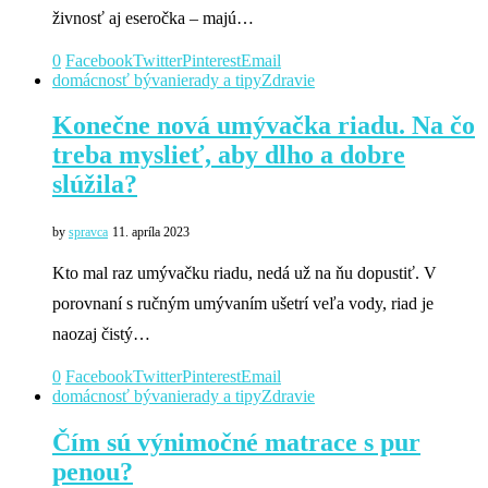
živnosť aj eseročka – majú…
0
Facebook
Twitter
Pinterest
Email
domácnosť bývanie
rady a tipy
Zdravie
Konečne nová umývačka riadu. Na čo
treba myslieť, aby dlho a dobre
slúžila?
by
spravca
11. apríla 2023
Kto mal raz umývačku riadu, nedá už na ňu dopustiť. V
porovnaní s ručným umývaním ušetrí veľa vody, riad je
naozaj čistý…
0
Facebook
Twitter
Pinterest
Email
domácnosť bývanie
rady a tipy
Zdravie
Čím sú výnimočné matrace s pur
penou?