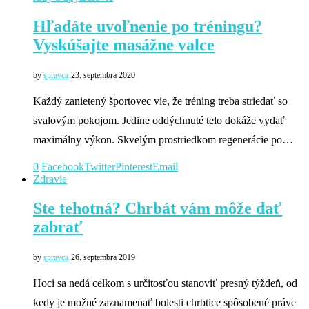
Hľadáte uvoľnenie po tréningu?
Vyskúšajte masážne valce
by
spravca
23. septembra 2020
Každý zanietený športovec vie, že tréning treba striedať so
svalovým pokojom. Jedine oddýchnuté telo dokáže vydať
maximálny výkon. Skvelým prostriedkom regenerácie po…
0
Facebook
Twitter
Pinterest
Email
Zdravie
Ste tehotná? Chrbát vám môže dať
zabrať
by
spravca
26. septembra 2019
Hoci sa nedá celkom s určitosťou stanoviť presný týždeň, od
kedy je možné zaznamenať bolesti chrbtice spôsobené práve