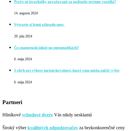
Prečo sú štvorkolky považované za najlepšie terénne vozidlá?
14. augusta 2024
Vytvorte si letnú záhradu snov
29. júla 2024
Čo znamenajú údaje na pneumatikách?
6. mája 2024
5 chýb pri výbere turistickej obuvi, ktoré vám môžu zničiť výlet
6. mája 2024
Partneri
Hliníkové
vchodové dvere
Vás nikdy nesklamú
Široký výber
kvalitných odpudzovačov
za bezkonkurenčné ceny