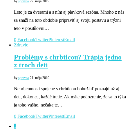
by
spravca
27. mája 2019
Leto je za dverami a s ním aj plavková sezóna. Mnoho z nás
sa snaží na toto obdobie pripraviť aj svoju postavu a trýzni
telo v posilňovni…
0
Facebook
Twitter
Pinterest
Email
Zdravie
Problémy s chrbticou? Trápia jedno
z troch detí
by
spravca
21. mája 2019
Nepríjemnosti spojené s chrbticou bohužiaľ poznajú už aj
deti, dokonca, každé tretie. Ak máte podozrenie, že sa to týka
ja toho vášho, nečakajte…
0
Facebook
Twitter
Pinterest
Email
1