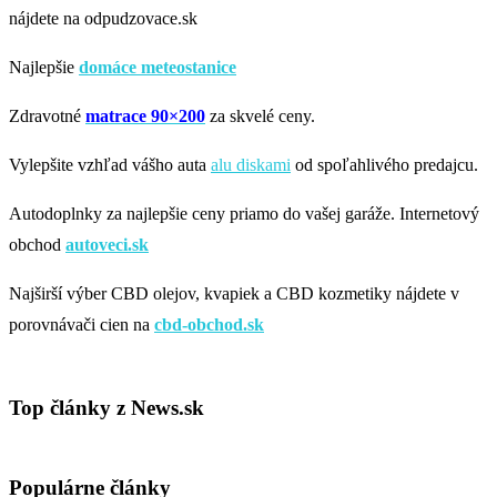
nájdete na odpudzovace.sk
Najlepšie
domáce meteostanice
Zdravotné
matrace 90×200
za skvelé ceny.
Vylepšite vzhľad vášho auta
alu diskami
od spoľahlivého predajcu.
Autodoplnky za najlepšie ceny priamo do vašej garáže. Internetový
obchod
autoveci.sk
Najširší výber CBD olejov, kvapiek a CBD kozmetiky nájdete v
porovnávači cien na
cbd-obchod.sk
Top články z News.sk
Populárne články